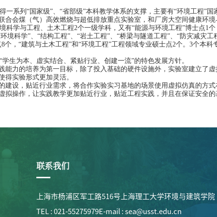
得一系列“国家级”、“省部级”本科教学体系的支撑，主要有“环境工程”
联合会煤（气）高效燃烧与超低排放重点实验室，和厂房大空间健康环境
境科学与工程、土木工程
2
个一级学科，又有“能源与环境工程”博士点
1
个
“环境科学”、“结构工程”、“岩土工程”、“桥梁与隧道工程”、“防灾减灾
点
8
个，“建筑与土木工程”和“环境工程”工程领域专业硕士点
2
个。
3
个本科
“学生为本、虚实结合、紧贴行业、创建一流”的特色发展方针。
践能力的培养为第一目标，除了投入基础的硬件设施外，实验室建立了虚
使得实验形式更加灵活。
的建设，贴近行业需求，将合作实验实习基地的场景使用虚拟仿真的方式
虚拟操作，让实践教学更加贴近行业，贴近工程实践，并且在保证安全的
联系我们
上海市杨浦区军工路516号上海理工大学环境与建筑学院（
TEL : 021-55275979
E-mail : sea@usst.edu.cn