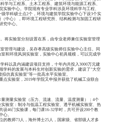
境科学与工程系、土木工程系、建筑环境与能源工程系、
院实验中心。学院现有专业学科涉及环境科学与工程、
一级学科硕士点
2
个，环境与建筑学院实验中心下设
3
个实
所（中心），即环境工程研究所、结构检测与加固工程研
展研究中心。
养。将实验室分别设置在系，由专业老师兼任实验室管理
验室管理与建设，吴存孝高级实验师任实验中心主任。同
验室和环境风洞实验室，实验中心初具规模，可以完成学
点学科以及内涵建设项目支持，十年内共投入
3000
万元建
顾学科的发展与本科生对创新实验的需求，建设了“大空
虚拟仿真实验室”等一批高水平实验室。
重点实验室，
2019
年学院又申报并获批了机械工业联合
本量测量实验室（压力、流速、流量、温度测量）；
4
个
业实验室：制冷与低温工程实验室、透平机械实验室、热
共设
46
门实验课，每门课
16-32
学时，共可开设
200
个教
中心。
位的教师
73
人，海外博士
25
人，国家级、省部级人才多