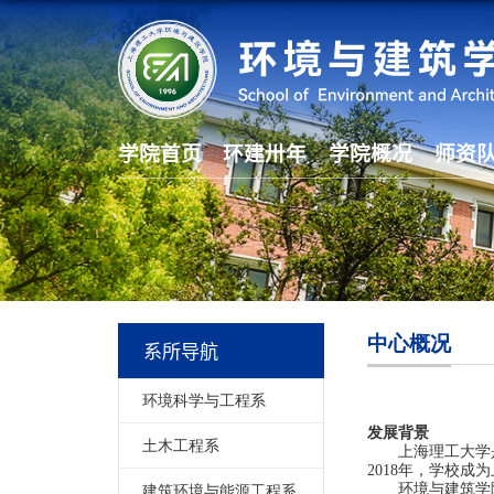
学院首页
环建卅年
学院概况
师资
中心概况
系所导航
环境科学与工程系
发展背景
土木工程系
上海理工大学
2018
年，学校成为
环境与建筑学
建筑环境与能源工程系