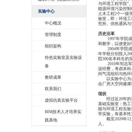
与环境工程学院”
能源环境污染控制
实验中心
土木工程
2
个一级
验室，即：环境工
中心概况
究所、供热通风与
历史沿革
管理制度
1997
年学院
和教学，以便更好
组织架构
2004
年学院
年学校分别投入
20
特色实验室及实验设
院
300
名本科生的
2010
年邹志
备
设经费，考虑本科
间气流组织与热环
教研成果
以实验中心为
会厂房大空间健康
联系我们
现状
经过近
20
年的
虚拟仿真实验平台
基础实验室：热工
能与环境工程实验
BIM技术人才培养实
学实验，有基本性
截至
2020
年
12
践基地
人。