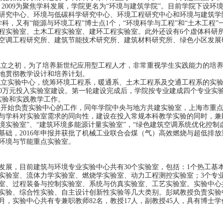
。
2009
为聚焦学科发展，学院更名为“环境与建筑学院”。目前学院下设环
研究中心、环境与低碳科学研究中心、环境工程研究中心和环境与建筑学
学科，又有“能源与环境工程”博士点
1
个，“环境科学与工程”和“土木工程”
程实验室、土木工程实验室、建环工程实验室。此外还设有
6
个虚体科研
空调工程研究所、建筑节能技术研究所、建筑材料研究所、绿色小区发
成立之初，为了培养新世纪应用型工程人才，非常重视学生实践能力的培
地贯彻教学设计和培养计划。
成立实验中心，统筹环境工程系，暖通系、土木工程系及交通工程系的实
0
万元投入实验室建设。第一轮建设完成后，学院按专业建成四个专业实
实验和实践教学工作。
军开始负责实验中心的工作，同年学院中央与地方共建实验室，上海市重
与学科对实验室需求的同向性，建设在投入常规本科教学实验的同时，兼
境实验室”、“建筑环境多能源计量实验室”，“绿色建筑空调系统优化控制
基础，
2016
年申报并获批了机械工业联合会煤（气）高效燃烧与超低排放
环境与节能重点实验室。
发展，目前建筑与环境专业实验中心共有
30
个实验室，包括：
1
个热工基
实验室、流体力学实验室、燃烧学实验室、动力工程测控实验室；
3
个专
室、过程装备与控制实验室、系统与仿真实验室、工艺实验室。实验中心
实验、综合性实验、自主设计创新性实验等几大类别。彭斌教授负责实验
月，实验中心共有专兼职教师
82
名，教授
17
人，副教授
45
人，具有博士学