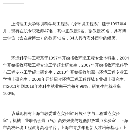
上海理工大学环境科学与工程系（原环境工程系）建于
1997
年
4
月，现有在职专职教师
47
名，其中正教授
6
名、副教授
25
名，具有博
士学位（含在读博士）的教师
41
名，
34
人具有海外留学的经历。
环境科学与工程系于
1997
年开始招收环境工程专业本科生，
2004
年开始招收环境工程专业工学硕士研究生，
2007
年开始招收环境科学
与工程专业工学硕士研究生，
2010
年开始招收能源与环境工程专业工
学博士研究生，
2009
年开始招收环境工程工程领域专业硕士研究生。
自
2011
年到
2019
年本科生就业率平均每年
98%
，研究生的就业率
100%
。
该系现拥有上海市教委重点实验室“环境科学与工程重点实验
室”，机械工业联合会煤（气）高效燃烧与超低排放重点实验室、上海
市高校环境工程教育高地平台，上海市青少年创新人才培养基地：上