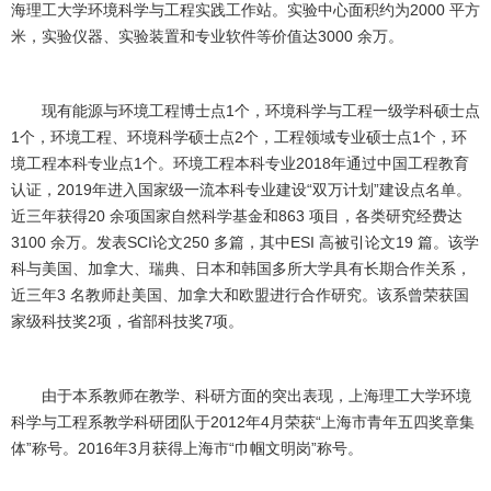
海理工大学环境科学与工程实践工作站。实验中心面积约为
2000
平方
米，实验仪器、实验装置和专业软件等价值达
3000
余万。
现有能源与环境工程博士点
1
个，环境科学与工程一级学科硕士点
1
个，环境工程、环境科学硕士点
2
个，工程领域专业硕士点
1
个，环
境工程本科专业点
1
个。环境工程本科专业
2018
年通过中国工程教育
认证，
2019
年进入国家级一流本科专业建设
“
双万计划
”
建设点名单。
近三年获得
20
余项国家自然科学基金和
863
项目，各类研究经费达
3100
余万。发表
SCI
论文
250
多篇，其中
ESI
高被引论文
19
篇。该学
科与美国、加拿大、瑞典、日本和韩国多所大学具有长期合作关系，
近三年
3
名教师赴美国、加拿大和欧盟进行合作研究。该系曾荣获国
家级科技奖
2
项，省部科技奖
7
项。
由于本系教师在教学、科研方面的突出表现，上海理工大学环境
科学与工程系教学科研团队于
2012
年
4
月荣获
“
上海市青年五四奖章集
体
”
称号。
2016
年
3
月获得上海市
“
巾帼文明岗
”
称号。