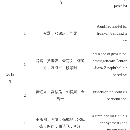
倩
perchlorat
A unified model for 
1
祝磊，邓保庆，郭元
from/on building mat
vent
Influence of generated i
谷麟，黄寿强，朱南文，张道
heterogeneous Fenton's 
1
方，袁海平，楼紫阳
1-diazo-2-naphthol-4-sul
2013
based carb
年
黄远东、宫筱路、彭悦娇、金
Effects of the solid cur
2
昌宁
performance in
A simple solid-liquid gr
王燕刚，李博，张成丽，宋晓
1
the synthesis of m
锋，陶红，康诗飞，李溪
mesoporous ca