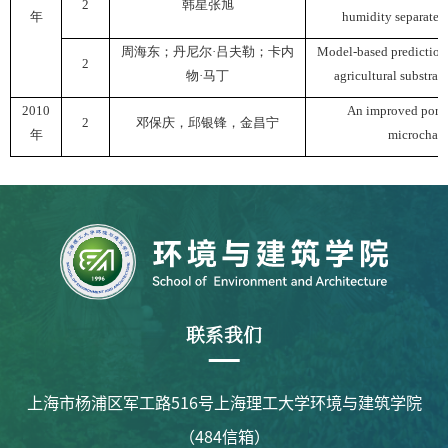
2
韩星
张旭
年
humidity separate c
周海东；丹尼尔
·
吕夫勒；卡内
Model-based predictions
2
物
·
马丁
agricultural substrat
2010
An improved poro
2
邓保庆，邱银锋，金昌宁
年
microchann
联系我们
上海市杨浦区军工路516号上海理工大学环境与建筑学院
（484信箱）