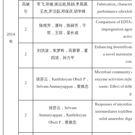
高被
常飞
,
张健
,
谢运超
,
陈娟
,
李晨露
,
Fabrication, characteri
引
王杰
,
罗洁茹
,
邓保庆
,
胡学锋
performance of|exfoli
Comparison of EDTA and
陈维芳，潘玲，陈丽芳，于
2
impregnation agents 
哲，王琼，晏长成
2014
activat
年
Enhancing denitrificati
刘洪波，朱梦羚，高赛赛，夏
2
a novel nutrient|re
四清，孙力平
confi
Microbial community dist
徐苏云，
Karthikeyan Obuli P
，
enzyme activities in|lea
2
Selvam Ammaiyappan
，黄焕忠
waste: Effect of differ
pra
Responses of microbial
徐苏云，
Selvam
intermediates to|differe
2
Ammaiyappan
，
Karthikeyan
solid anaerobic diges
Obuli P
，黄焕忠
w