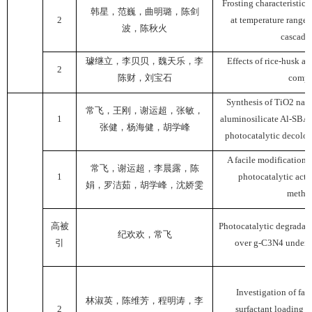
Frosting characteristics
韩星，范巍，曲明璐，陈剑
2
at temperature range|
波，陈秋火
cascade
璩继立，李贝贝，魏天乐，李
Effects of rice-husk a
2
陈财，刘宝石
compac
Synthesis of TiO2 nan
常飞，王刚，谢运超，张敏，
1
aluminosilicate Al-SBA-1
张健，杨海健，胡学峰
photocatalytic decolor
A facile modification
常飞，谢运超，李晨露，陈
1
photocatalytic acti
娟，罗洁茹，胡学峰，沈娇雯
methyl
高被
Photocatalytic degradati
纪欢欢，常飞
引
over g-C3N4 under vi
Investigation of fact
林淑英，陈维芳，程明涛，李
2
surfactant loading o