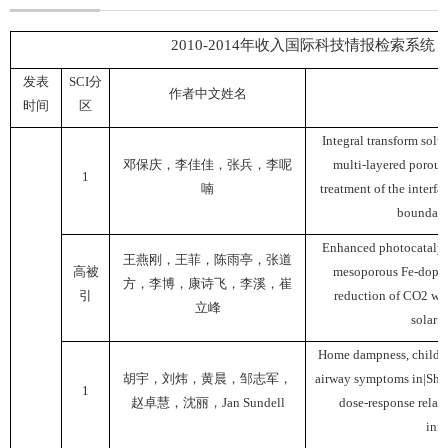
2010-2014
年收入国际科技情报检索系统
发表
SCI
分
作者中文姓名
时间
区
Integral transform solut
邓保庆，李佳佳，张兵，李呢
multi-layered porous|
1
喃
treatment of the interfa
boundary
Enhanced photocatalyti
王燕刚，王菲，陈雨亭，张道
高被
mesoporous Fe-doped 
方，李博，康诗飞，李溪，崔
引
reduction of CO2 wi
立峰
solar|i
Home dampness, childho
胡宇，刘炜，黄晨，邹志军，
airway symptoms in|Shan
1
赵卓慧，沈丽，
Jan Sundell
dose-response relati
infl