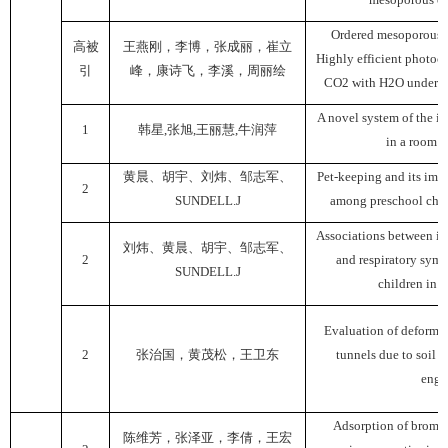
Ordered mesoporous 
高被
王燕刚，李博，张成丽，崔立
Highly efficient photoca
引
峰，康诗飞，李溪，周丽绘
CO2 with H2O under sim
A novel system of the i
1
韩星
,
张旭
,
王丽慧
,
牛润萍
in a room a
黄晨、胡宇、刘炜、邹志军、
Pet-keeping and its imp
2
SUNDELL.J
among preschool chil
Associations between i
刘炜、黄晨、胡宇、邹志军、
2
and respiratory sym
SUNDELL.J
children in 
Evaluation of deformat
2
张治国，黄茂松，王卫东
tunnels due to soil 
engi
Adsorption of bromat
陈维芳，张泽亚，李倩，王宏