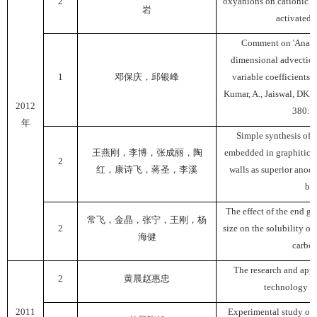
2
oxyanions on cationic su
岩
activated 
Comment on 'Analyti
dimensional advection
1
邓保庆，邱银峰
variable coefficients 
Kumar, A., Jaiswal, DK, 
2012
380: 
年
Simple synthesis of 
王燕刚，李博，张成丽，陶
embedded in graphitic 
2
红，康诗飞，蒋圣，李溪
walls as superior anode
bat
The effect of the end g
常飞，金晶，张宁，王刚，杨
2
size on the solubility o
海健
carbon
The research and appl
2
黄晨
赵惠忠
technology i
2011
Experimental study on 