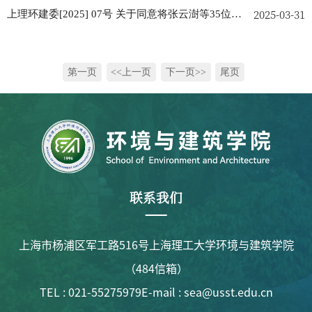
2025-03-31
志确定为发展对象的批复
上理环建委[2025] 07号 关于同意将张云澍等35位同
志确定为入党积极分子的批复
第一页
<<上一页
下一页>>
尾页
联系我们
上海市杨浦区军工路516号上海理工大学环境与建筑学院
（484信箱）
TEL : 021-55275979
E-mail : sea@usst.edu.cn