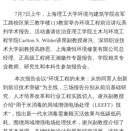
7
月
7
日上午，上海理工大学环境与建筑学院在军
工路校区第三教学楼
113
教室举办环境工程前沿讲坛系
列学术报告。活动邀请佐治亚理工学院土木与环境工
程学院
Carlton S. Wilder
讲席副教授谢兴、深圳职业技
术大学副教授高静思、上海康恒环境修复有限公司总
经理、正高级工程师王湘徽作专题报告。学院相关专
业教师、研究生和本科生参加报告会。
本次报告会以
“
环境工程的未来：从协同育人创新
到前沿技术突破
”
为主线，三场报告分别从前沿基础研
究、人才培养改革和行业工程实践切入。谢兴副教授
介绍
“
用于水消毒的局域增强电场处理（
LEEFT
）技
术
”
，指出新一代水消毒需兼顾灭活效果与低碳低药
耗。围绕局域增强电场处理技术，谢兴副教授介绍了