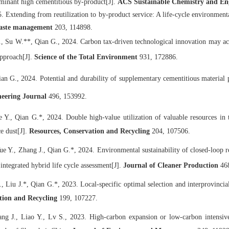
ominant high cementitious by-product[J].
ACS Sustainable Chemistry and En
. Extending from reutilization to by-product service: A life-cycle environment
ste management
203, 114898.
J., Su W.**, Qian G., 2024. Carbon tax-driven technological innovation may acc
approach[J].
Science of the Total Environment
931, 172886.
ian G.
, 2024.
Potential and durability of supplementary cementitious material 
eering Journal
496, 153992.
 Y., Qian G.*, 2024. Double high-value utilization of valuable resources in t
ce dust[J].
Resources, Conservation and Recycling
204, 107506.
Yue Y., Zhang J., Qian G.*, 2024. Environmental sustainability of closed-loop
integrated hybrid life cycle assessment[J].
Journal of Cleaner Production
468
, Liu J.*, Qian G.*, 2023. Local-specific optimal selection and interprovinci
tion and Recycling
199, 107227.
g J., Liao Y., Lv S., 2023. High-carbon expansion or low-carbon intensiv