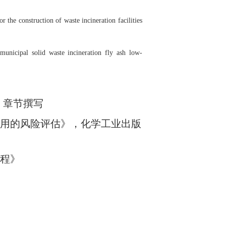
r the construction of waste incineration facilities
unicipal solid waste incineration fly ash low-
，章节撰写
用的风险评估》，化学工业出版
程》