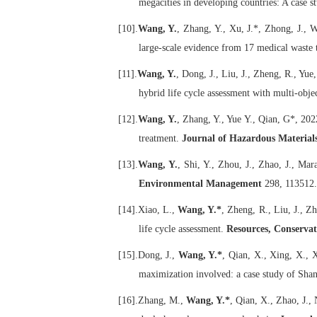
megacities in developing countries: A case 
[10].
Wang, Y.
, Zhang, Y., Xu, J.*, Zhong, J., 
large-scale evidence from 17 medical waste 
[11].
Wang, Y.
, Dong, J., Liu, J., Zheng, R., Yue
hybrid life cycle assessment with multi-obje
[12].
Wang, Y.
, Zhang, Y., Yue Y., Qian, G*, 202
treatment.
Journal of Hazardous Material
[13].
Wang, Y.
, Shi, Y., Zhou, J., Zhao, J., Ma
Environmental Management
298, 113512.
[14].
Xiao, L.,
Wang, Y.*
, Zheng, R., Liu, J., Z
life cycle assessment.
Resources, Conservat
[15].
Dong, J.,
Wang, Y.*
, Qian, X., Xing, X., X
maximization involved: a case study of Sha
[16].
Zhang, M.,
Wang, Y.*
, Qian, X., Zhao, J.,