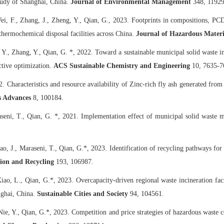
study of Shanghai, China.
Journal of Environmental Management
348, 11929
Wei, F., Zhang, J., Zheng, Y., Qian, G., 2023. Footprints in compositions, PC
thermochemical disposal facilities across China.
Journal of Hazardous Mater
, Y., Zhang, Y., Qian, G. *, 2022. Toward a sustainable municipal solid waste in
ctive optimization.
ACS Sustainable Chemistry and Engineering
10, 7635-7
2. Characteristics and resource availability of Zinc-rich fly ash generated fr
s Advances
8, 100184.
raseni, T., Qian, G. *, 2021. Implementation effect of municipal solid waste
hao, J., Maraseni, T., Qian, G.*, 2023. Identification of recycling pathways f
ion and Recycling
193, 106987.
iao, L., Qian, G.*, 2023. Overcapacity-driven regional waste incineration faci
nghai, China.
Sustainable Cities and Society
94, 104561.
 Nie, Y., Qian, G.*, 2023. Competition and price strategies of hazardous waste c