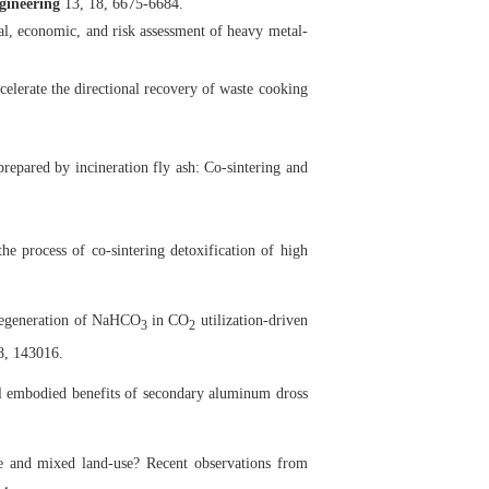
gineering
13, 18, 6675-6684.
al, economic, and risk assessment of heavy metal-
elerate the directional recovery of waste cooking
prepared by incineration fly ash: Co-sintering and
he process of co-sintering detoxification of high
 regeneration of NaHCO
in CO
utilization-driven
3
2
, 143016.
al embodied benefits of secondary aluminum dross
e and mixed land-use? Recent observations from