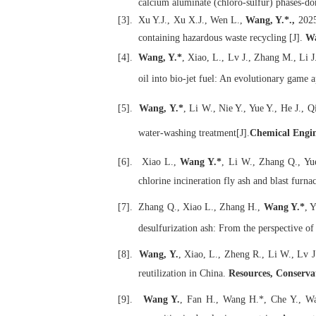
calcium aluminate (chloro-sulfur) phases-d
[3].
Xu Y.J., Xu X.J., Wen L.,
Wang, Y.*.,
2025
containing hazardous waste recycling [J].
Wa
[4].
Wang, Y.*
, Xiao, L., Lv J., Zhang M., Li 
oil into bio-jet fuel: An evolutionary game 
[5].
Wang, Y.
*
, Li W., Nie Y., Yue Y., He J., Q
water-washing treatment[J].
Chemical Engin
[6].
Xiao L.,
Wang Y.*
, Li W., Zhang Q., Yue
chlorine incineration fly ash and blast furna
[7].
Zhang Q., Xiao L., Zhang H.,
Wang Y.*
, 
desulfurization ash: From the perspective of 
[8].
Wang, Y.
,
Xiao, L.,
Zheng R., Li W., Lv J.
reutilization in China.
Resources, Conserva
[9].
Wang Y.
, Fan H., Wang H.*, Che Y., Wan