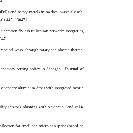
4.
DD/Fs and heavy metals in medical waste fly ash:
ials
445, 130471.
cineration fly-ash utilization network: integrating
647.
om medical waste through rotary and plasma thermal
 mandatory sorting policy in Shanghai.
Journal of
or secondary aluminum dross with integrated hybrid
lity network planning with residential land value
ollection for small and micro enterprises based on