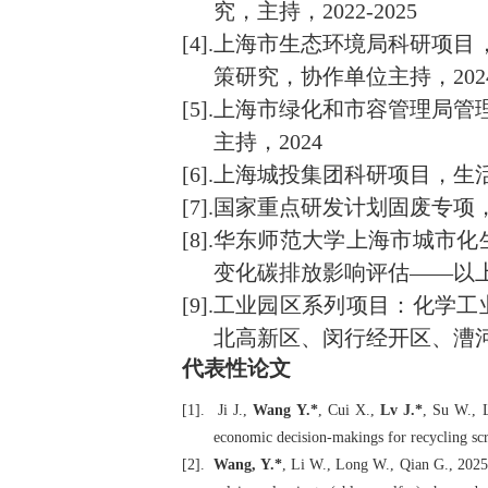
究，主持，2022-2025
[4].
上海市生态环境局科研项目
策研究，协作单位主持，2024-
[5].
上海市绿化和市容管理局管
主持，2024
[6].
上海城投集团科研项目，生活垃
[7].
国家重点研发计划固废专项，固
[8].
华东师范大学上海市城市化
变化碳排放影响评估——以上海为
[9].
工业园区系列项目：化学工
北高新区、闵行经开区、漕
代表性论文
[1].
Ji J.,
Wang Y.*
, Cui X.,
Lv J.*
, Su W., L
economic decision-makings for recycling scr
[2].
Wang, Y.*
, Li W., Long W., Qian G., 2025.