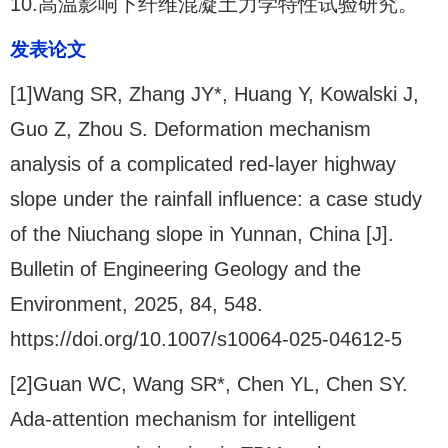
10.高温影响下纤维混凝土力学特性试验研究。
发表论文
[1]Wang SR, Zhang JY*, Huang Y, Kowalski J,
Guo Z, Zhou S. Deformation mechanism
analysis of a complicated red-layer highway
slope under the rainfall influence: a case study
of the Niuchang slope in Yunnan, China [J].
Bulletin of Engineering Geology and the
Environment, 2025, 84, 548.
https://doi.org/10.1007/s10064-025-04612-5
[2]Guan WC, Wang SR*, Chen YL, Chen SY.
Ada-attention mechanism for intelligent