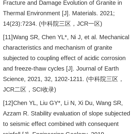
Fracture and Damage Evolution of Granite in
Thermal Environment [J]. Materials. 2021;
14(23):7234. (中科院三区，JCR一区)
[11]Wang SR, Chen YL*, Ni J, et al. Mechanical
characteristics and mechanism of granite
subjected to coupling effect of acidic corrosion
and freeze-thaw cycles [J]. Journal of Earth
Science, 2021, 32, 1202-1211. (中科院三区，
JCR二区，SCI收录)
[12]Chen YL, Liu GY*, Li N, Xi Du, Wang SR,
Azzam R. Stability evaluation of slope subjected
to seismic effect combined with consequent