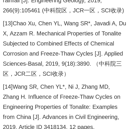
rainfall [J]. Engineering Geology, 2019,
266(9):105461 (中科院区，JCR一区，SCI收录)
[13]Chao Xu, Chen YL, Wang SR*, Javadi A, Du
X, Azzam R. Mechanical Properties of Tonalite
Subjected to Combined Effects of Chemical
Corrosion and Freeze-Thaw Cycles [J]. Applied
Sciences-Basal, 2019, 9(18):3890. （中科院三
区，JCR二区，SCI收录）
[14]Wang SR, Chen YL*, Ni J, Zhang MD,
Zhang H. Influence of Freeze-Thaw Cycles on
Engineering Properties of Tonalite: Examples
from China [J]. Advances in Civil Engineering,
2019, Article ID 3418134, 12 pages.