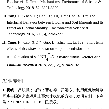
Biochar via Different Mechanisms
.
Environmental Science &
Technology
2018
, 52, 8321-8329.
10.
Yang, F
.; Zhao, L.
;
Gao, B.; Xu, X.
Y.
; Cao, X.
D.
*
;
The
Interfacial Behavior between Biochar and Soil Minerals and Its
Effect on Biochar Sta
bility.
Environmental Science &
Technology
2016
,
50
,
(5), 2264-2271.
11.
Yang, F
.
;
Cao, X.D.*
;
Gao, B.
;
Zhao, L.
;
Li, F.Y.
;
Short-term
effects of rice straw biochar on sorption, emission, and
+
transformation of soil NH
-N.
Environmental Science and
4
Pollution Research
2015
, 22, (12), 9184-9192.
发明专利
1.
杨帆
；吕峻帆；赵玲；曹心德；黄远东。利用氨氮增释剂
同步去除河道底泥和上覆水体氨氮的方法，发明专利，专利
号：
ZL202110183501.8（已授权）