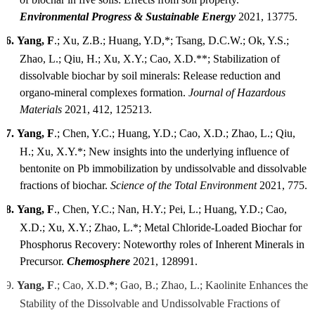
Environmental Progress & Sustainable Energy
2021, 13775.
6.
Yang, F
.;
Xu, Z.B.; Huang, Y.D,
*
;
Tsang, D.C.W.; Ok, Y.S.;
Zhao, L.; Qiu, H.; Xu, X.Y.; Cao, X.D.
**
;
Stabilization of
dissolvable biochar by soil minerals: Release reduction and
organo-mineral complexes form
ation
.
Journal of Hazardous
Materials
2021,
412
,
125213.
7.
Yang, F
.; Chen, Y.C.; Huang, Y.
D.
; Cao, X.
D.
; Zhao, L.; Qiu,
H.; Xu, X.
Y.
*
;
New insights into the underlying influence of
bentonite on Pb immobilization by undissolvable and dissolvable
fractions of bio
char.
Science of the Total Environment
2021
, 775.
8.
Yang, F
., Chen, Y.C.
;
Nan, H.Y.
;
Pei, L.
;
Huang, Y.D.
;
Cao,
X.D.
;
Xu, X.Y.
;
Zhao, L.*
;
Metal Chloride-Loaded Biochar for
Phosphorus Recovery: Noteworthy roles of Inherent Minerals in
Precursor.
Chemosphere
2021,
128991.
9.
Yang, F
.
;
Cao, X.D.
*
;
Gao, B.
;
Zhao, L.
;
Kaolinite Enhances the
Stability of the Dissolvable and Undissolvable Fractions of