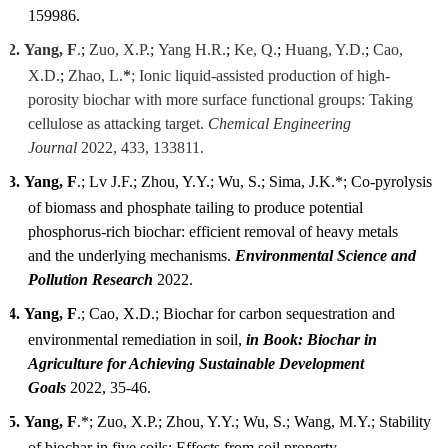
159986.
2.
Yang, F
.
;
Zuo, X.P.
;
Yang H.R.
;
Ke, Q.
;
Huang, Y.D.
;
Cao,
X.D.
;
Zhao, L.
*
;
Ionic liquid-assisted production
of high-
porosity biochar with more surface functional groups: Taking
cellulose as attacking target.
Chemical Engineering
Journal
2022
, 433, 133811
.
3.
Yang, F
.
; Lv J.F.; Zhou, Y.Y.; Wu, S.; Sima, J.K.
*
;
Co-pyrolysis
of biomass and phosphate tailing to produce potential
phosphorus-rich biochar: ef
f
i
ci
ent removal of heavy metals
and the underlying mechanisms
.
Environmental Science a
nd
Pollution Research
2022.
4.
Yang, F
.
; Cao, X.D.;
Biochar for carbon sequestration and
environmental remediation in soil
,
in Book: Biochar in
Agriculture for Achieving Sustainable Development
Goals
2022, 35-46.
5.
Yang, F
.*
; Zuo, X.P.; Zhou, Y.Y.; Wu, S.; Wang, M.Y.;
Stability
of biochar in five soils: Effects from soil property
.