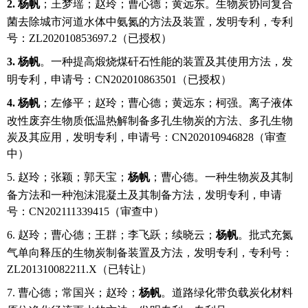
2.
杨帆
；王梦瑶；赵玲；曹心德；黄远东。生物炭协同复合
菌去除城市河道水体中氨氮的方法及装置，发明专利，专利
号：
ZL202010853697.2（已授权）
3.
杨帆
。一种提高煅烧煤矸石性能的装置及其使用方法，发
明专利，申
请号：
CN202010863501
（已授权）
4.
杨帆
；左修平；赵玲；曹心德；黄远东；柯强。离子液体
改性废弃生物质低温热解制备多孔生物炭的方法、多孔生物
炭及其应用，发明专利，申请号：
CN202010946828（审查
中）
5.
赵玲；张颖；郭天宝；
杨帆
；曹心德。一种生物炭及其制
备方法和一种泡沫混凝土及其制备方法，发明专利，申请
号：
CN202111339415（审查中）
6.
赵玲；曹心德；王群；李飞跃；续晓云；
杨帆
。批式充氮
气单向释压的生物炭制备装置及方法，发明专利，专利号：
ZL201310082211.X（已转让）
7.
曹心德；常国兴；赵玲；
杨帆
。道路绿化带负载炭化材料