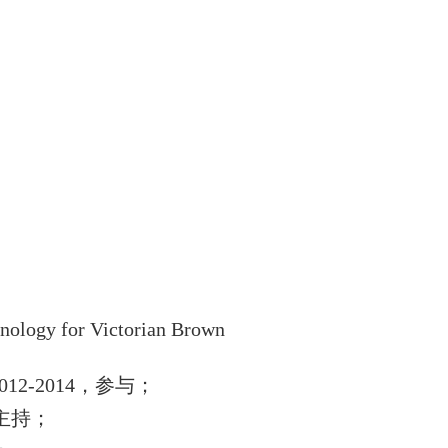
nology for Victorian Brown
012-2014
，参与；
主持；