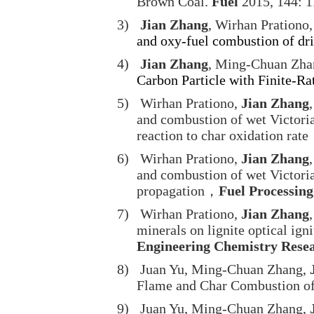
Brown Coal.
Fuel
2015, 144: 1
3)
Jian Zhang
, Wirhan Prationo
and oxy-fuel combustion of dr
4)
Jian Zhang
, Ming-Chuan Zha
Carbon Particle with Finite-
5)
Wirhan Prationo,
Jian Zhang
and combustion of wet Victoria
reaction to char oxidation rate
6)
Wirhan Prationo,
Jian Zhang
and combustion of wet Victoria
propagation
，
Fuel Processin
7)
Wirhan Prationo,
Jian Zhang
minerals on lignite optical ign
Engineering Chemistry Rese
8)
Juan Yu, Ming-Chuan Zhang,
Flame and Char Combustion of 
9)
Juan Yu, Ming-Chuan Zhang,
J