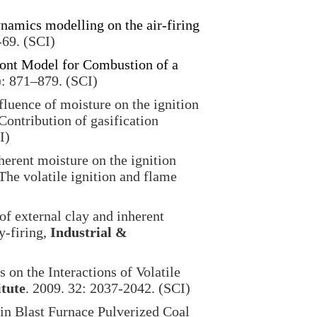
namics modelling on the air-firing
-69. (SCI)
ont Model for Combustion of a
): 871–879. (SCI)
luence of moisture on the ignition
Contribution of gasification
I)
herent moisture on the ignition
The volatile ignition and flame
f external clay and inherent
y-firing,
Industrial &
 on the Interactions of Volatile
itute
. 2009. 32: 2037-2042. (SCI)
n Blast Furnace Pulverized Coal