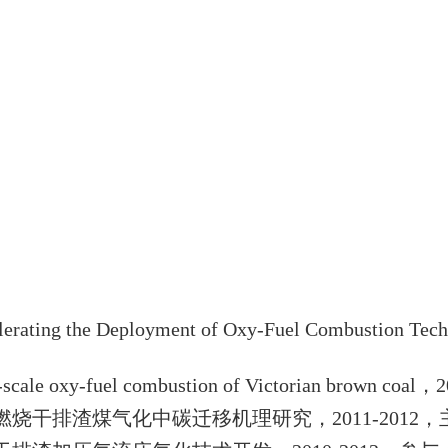
lerating the Deployment of Oxy-Fuel Combustion Tech
-scale oxy-fuel combustion of Victorian brown coal
，
2
燃烧干排渣煤气化中碳迁移机理研究，
2011-2012
，