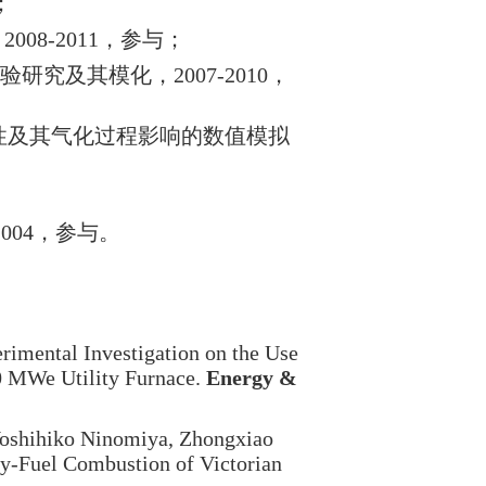
；
，
2008-2011
，参与；
验研究及其模化，
2007-2010
，
性及其气化过程影响的数值模拟
2004
，参与。
imental Investigation on the Use
0 MWe Utility Furnace.
Energy &
Yoshihiko Ninomiya, Zhongxiao
xy-Fuel Combustion of Victorian