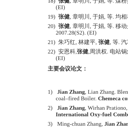
18)
张健
,
章明川
,
于娟
,
等
.
煤粉
(EI)
19)
张健
,
章明川
,
于娟
,
等
.
均相
20)
张健
,
章明川
,
于娟
,
等
.
移动
2007.28(S2). (EI)
21)
朱巧红
,
林建平
,
张健
,
等
.
汽
22)
安恩科
,
张健
,
周洪权
.
电站锅
(EI)
主要会议论文：
1)
Jian Zhang
, Lian Zhang. Ble
coal–fired Boiler.
Chemeca co
2)
Jian Zhang
, Wirhan Prationo
International Oxy-fuel Comb
3)
Ming-chuan Zhang,
Jian Zha