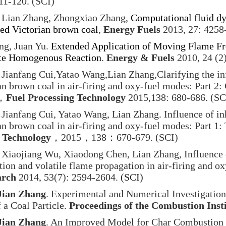
11-120. (SCI)
, Lian Zhang, Zhongxiao Zhang,
Computational fluid dy
ied Victorian brown coal
,
Energy Fuels
2013, 27: 4258
ng, Juan Yu.
Extended Application of Moving Flame Fr
Rate Homogenous Reaction
.
Energy & Fuels
2010, 24 (2
, Jianfang Cui,Yatao Wang,Lian Zhang,Clarifying the inf
n brown coal in air-firing and oxy-fuel modes: Part 2: 
，
Fuel Processing Technology
2015,138: 680-686
.
(SC
, Jianfang Cui, Yatao Wang, Lian Zhang. Influence of in
n brown coal in air-firing and oxy-fuel modes: Part 1: 
g Technology
，
2015
，
138
：
670-679
.
(SCI)
, Xiaojiang Wu, Xiaodong Chen, Lian Zhang, Influence o
ition and volatile flame propagation in air-firing and ox
arch
2014, 53(7): 2594-2604.
(SCI)
Jian Zhang
. Experimental and Numerical Investigations
a Coal Particle.
Proceedings of the Combustion Inst
ian Zhang
. An Improved Model for Char Combustion i