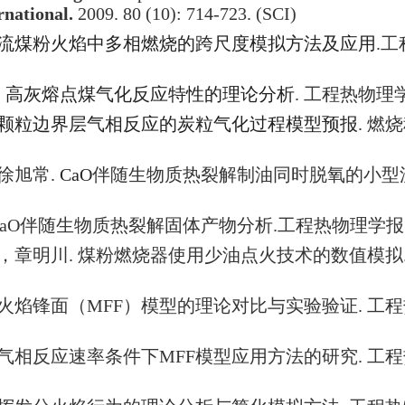
rnational.
2009. 80 (10): 714-723. (SCI)
流煤粉火焰中多相燃烧的跨尺度模拟方法及应用
.
工
.
高灰熔点煤气化反应特性的理论分析
.
工程热物理
颗粒边界层气相反应的炭粒气化过程模型预报
.
燃烧
徐旭常
.
CaO
伴随生物质热裂解制油同时脱氧的小型
CaO
伴随生物质热裂解固体产物分析
.
工程热物理学报
，章明川
.
煤粉燃烧器使用少油点火技术的数值模拟
火焰锋面（
MFF
）模型的理论对比与实验验证
.
工程
气相反应速率条件下
MFF
模型应用方法的研究
.
工程