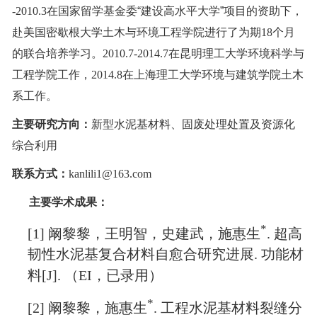
-2010.3
在国家留学基金委
“建设高水平大学”项目的资助下，
赴美国
密歇根大学土木与环境工程学院进行了
为期
18
个月
的联合培养学习。
2010.7-2014.7
在昆明理工大学环境科学与
工程学院工作，
2014.8
在上海理工大学环境与建筑学院土木
系工作。
主要研究方向：
新型水泥基材料、固废处理处置及资源化
综合利用
联系方式：
kanlili1@163.com
主要学术成果：
*
[1]
阚黎黎，王明智，史建武，施惠生
.
超高
韧性水泥基复合材料自愈合研究进展
.
功能材
料
[J].
（
EI
，已录用）
*
[2]
阚黎黎，施惠生
.
工程水泥基材料裂缝分