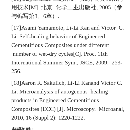
用技术
[M].
北京
:
化学工业出版社
, 2005
（参
与编写第
3
、
6
章）
.
[17]Asami Yamamoto, Li-Li Kan and Victor C.
Li. Self-healing behavior of Engineered
Cementitious Composites under different
number of wet-dry cycles[C]. Proc. 11th
International Summer Sym., JSCE, 2009: 253-
256.
[18]Aaron R. Sakulich, Li-Li Kan
and Victor C.
Li. Microanalysis of autogenous healing
products in Engineered Cementitious
Composites (ECC) [J]. Microscopy. Microanal,
2010, 16 (Suppl 2): 1220-1222.
获得奖励：