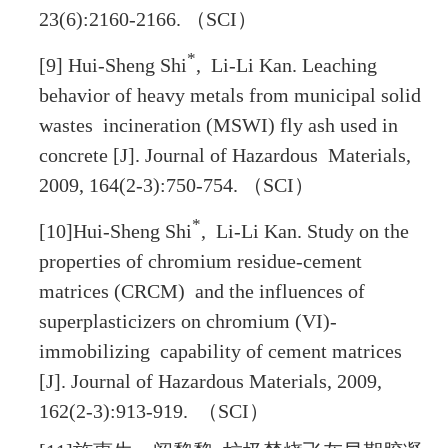
23(6):2160-2166.
（
SCI
）
*
[9] Hui-Sheng Shi
, Li-Li Kan. Leaching
behavior of heavy metals from municipal solid
wastes incineration (MSWI) fly ash used in
concrete [J]. Journal of Hazardous Materials,
2009, 164(2-3):750-754.
（
SCI
）
*
[10]Hui-Sheng Shi
, Li-Li Kan. Study on the
properties of chromium residue-cement
matrices (CRCM) and the influences of
superplasticizers on chromium (VI)-
immobilizing capability of cement matrices
[J]. Journal of Hazardous Materials, 2009,
162(2-3):913-919.
（
SCI
）