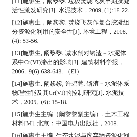
[11]
施惠生，阚黎黎
.
垃圾焚烧飞灰早期胶凝
活性激发研究
[J].
水泥技术，
2009, (1):18-22.
[12]
施惠生，阚黎黎
.
焚烧飞灰作复合胶凝组
分资源化利用的安全性
[J].
环境工程，
2008,
(4): 53-56.
[13]
施惠生
,
阚黎黎
.
减水剂对铬渣－水泥体
系中
Cr(
VI
)
渗出的影响
[J].
建筑材料学报，
2006, 9(6):638-643.
（
EI
）
[14]
施惠生
,
阚黎黎
,
许碧莞
.
铬渣－水泥体系
物理性能及其
Cr(
VI
)
的控制研究
[J].
水泥技
术，
2005, (6): 15-18.
[15]
施惠生主编（阚黎黎副主编）
.
土木工程
材料
[M].
北京：中国电力出版社，
2008.
[16]
施惠生主编
.
生态水泥与废弃物资源化利