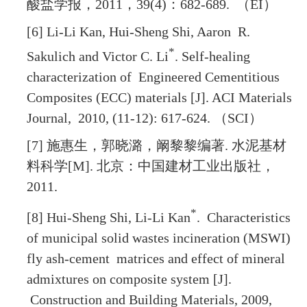
酸盐学报，
2011
，
39(4)
：
682-689.
（
EI
）
[6] Li-Li Kan, Hui-Sheng Shi, Aaron R.
*
Sakulich and Victor C. Li
. Self-healing
characterization of Engineered Cementitious
Composites (ECC) materials [J]. ACI Materials
Journal, 2010, (11-12): 617-624.
（
SCI
）
[7]
施惠生，郭晓潞，阚黎黎编著
.
水泥基材
料科学
[M].
北京：中国建材工业出版社，
2011.
*
[8] Hui-Sheng Shi, Li-Li Kan
. Characteristics
of municipal solid wastes incineration (MSWI)
fly ash-cement matrices and effect of mineral
admixtures on composite system [J].
Construction and Building Materials, 2009,