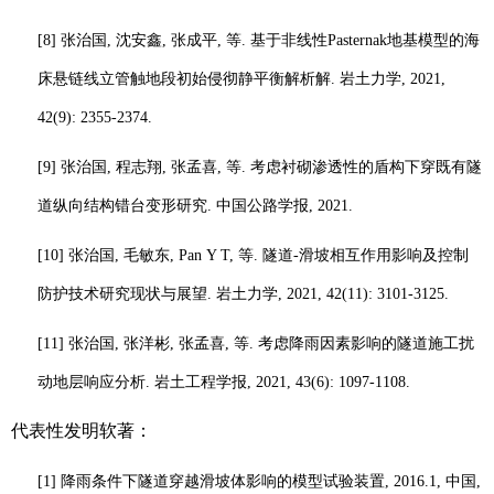
[8]
张治国
,
沈安鑫
,
张成平
,
等
.
基于非线性
Pasternak
地基模型的海
床悬链线立管触地段初始侵彻静平衡解析解
.
岩土力学
, 2021,
42(9): 2355-2374.
[9]
张治国
,
程志翔
,
张孟喜
,
等
.
考虑衬砌渗透性的盾构下穿既有隧
道纵向结构错台变形研究
.
中国公路学报
, 2021.
[10]
张治国
,
毛敏东
,
Pan
Y T,
等
.
隧道
-
滑坡相互作用影响
及控制
防护技术
研究现状与展望
.
岩土力学
, 2021, 42(11): 3101-3125.
[11]
张治国
,
张洋彬
,
张孟喜
,
等
.
考虑降雨因素影响的隧道施工扰
动地层响应分析
.
岩土工程学报
,
2021, 43(6): 1097-1108.
代表性发明软著：
[1]
降雨条件下隧道穿越滑坡体影响的模型试验装置
, 2016.1,
中国
,