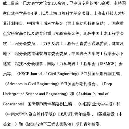
截止目前，
已发表学术论文
150
余
篇，已申请专利软著
40
余
项。主持国
家自然科学基金
4
项，以及上海自然科学基金项目、上海市科技人才培
养计划项目、中国博士后科学基金（面上资助和特别资助）、国家重
点实验室基金以及教育部重点实验室基金
等
。现任中国土木工程学会
软土工程分会委员，土力学及岩土工程分会青委会通讯委员，隧道及
地下工程分会隧道建管与青委会委员，中国岩石力学与工程学会水下
隧道工程技术分会理事，国际土力学与岩土工程学会（
ISSMGE
）会
员等。《
KSCE Journal of Civil Engineering
》
SCI
源国际期刊副主编，
《
Advances in Civil Engineering
》
SCI
源国际期刊编委，《
Deep
Underground Science and Engineering
》
和
《
Arabian Journal of
Geosciences
》
国际期刊
青年
编委副主编，《中国矿业大学学报》
和
《中南大学学报
(
自然科学版
)
》
EI
源期刊青年编委，《隧道建设（中
英文）》
和
《隧道与地下工程灾害防治》期刊青年编委。