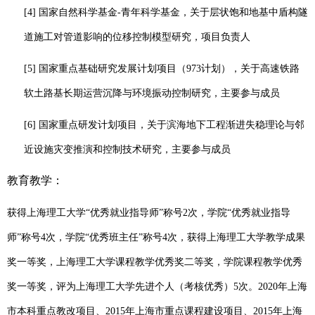
[4]
国家自然科学基金
-
青年科学基金
，关于
层状饱和地基中盾构隧
道施工对管道影响的位移控制模型研究
，
项目负责人
[5]
国家重点基础研究发展计划项目（
973
计划）
，关于
高速铁路
软土路基长期运营沉降与环境振动控制
研究，
主要参与成员
[6]
国家重点研发计划项目
，关于
滨海地下工程渐进失稳理论与邻
近设施灾变推演和控制技术
研究，
主要参与成员
教育教学：
获得上海理工大学
“
优秀就业指导师
”
称号
2
次，学院
“
优秀就业指导
师
”
称号
4
次，学院
“
优秀班主任
”
称号
4
次，获得上海理工大学教学成果
奖一等奖，上海理工大学课程教学优秀奖二等奖，学院课程教学优秀
奖一等奖，评为上海理工大学先进个人（考核优秀）
5
次。
2
020
年上海
市本科重点教改项目
、
2015
年上海市重点课程建设项目
、
2015
年上海