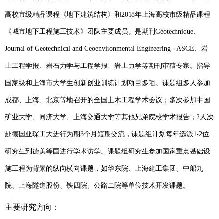
高校市级精品课程《地下建筑结构》
和
2018
年上海高校市级精品课程
《城市地下工程施工技术》
团队主要成员。是
期刊
Géotechnique
、
Journal of Geotechnical and Geoenvironmental Engineering - ASCE
、岩
土工程学
报、岩石力学与
工程学报、岩土力学等期刊审稿专家。指导
国家级
和上海市
大学生创新创业训练计划项目
多
项。课题组
多人
参加
成都、上海、北京等地召开的全国土木工程学术会议；
多次
参加中国
矿业大学、同济大学、上海交通大学等其他兄弟院校学术报告；
2
人
次
赴德国亚琛工大进行为期
3
个月短期交流，课题组计划每年选派
1-2
位
研究生到德美等国进行学术访学。课题组研究生参加国家重点基础设
施工程为背景的纵向横向课题，如华东院、上海建工集团、中船九
院、上海隧道股份、铁四院、公路二院等单位技术开发课题。
主要研究方向：