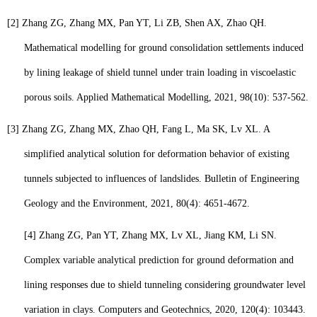
[2]
Zhang ZG, Zhang MX, Pan YT, Li ZB, Shen AX, Zhao QH.
Mathematical modelling for ground consolidation settlements induced
by lining leakage of shield tunnel under train loading in viscoelastic
porous soils. Applied Mathematical Modelling, 2021, 98(10): 537-562.
[3]
Zhang ZG,
Zhang MX
, Zhao QH, Fang L, Ma SK, Lv XL. A
simplified analytical solution for
deformation behavior of existing
tunnels subjected to influences of landslides. Bulletin of Engineering
Geology and the Environment, 2021
,
80(4): 4651-4672.
[4]
Zhang ZG, Pan YT, Zhang MX, Lv XL, Jiang KM, Li SN.
Complex variable analytical prediction for ground deformation and
lining responses due to shield tunneling considering groundwater level
variation in clays. Computers and Geotechnics, 2020, 120(4): 103443.