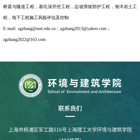
桥梁与隧道工程，基坑
深
开挖
工程
，
边坡滑坡防护工程
，
海洋岩土工
程，地下工程
施工风险评估及控制
E-mail: zgzhang@usst.edu.cn
；
zgzhang2013@yahoo.com
；
zgzhang2022@163.com
联系我们
上海市杨浦区军工路516号上海理工大学环境与建筑学院