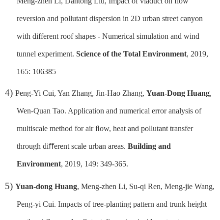
Meng-zhen Li, Dantong Liu,
Impact of viaduct on flow
reversion and pollutant dispersion in 2D urban street canyon
with different roof shapes - Numerical simulation and wind
tunnel experiment.
Science of the Total Environment
, 2019,
165: 106385
4)
Peng-Yi Cui, Yan Zhang, Jin-Hao Zhang,
Yuan-Dong Huang
,
Wen-Quan Tao. Application and numerical error analysis of
multiscale method for air ﬂow, heat and pollutant transfer
through diﬀerent scale urban areas.
Building and
Environment
, 2019, 149: 349-365
.
5)
Yuan-dong Huang
, Meng-zhen Li, Su-qi Ren, Meng-jie Wang,
Peng-yi Cui. Impacts of tree-planting pattern and trunk height