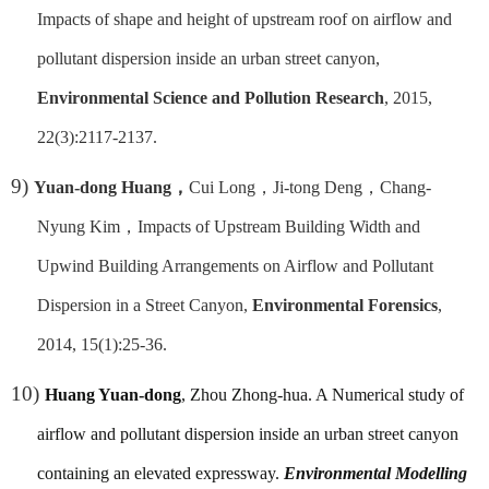
Impacts of shape and height of upstream roof on airflow and
pollutant dispersion inside an urban street canyon,
Environmental Science and Pollution Research
, 2015,
22(3):2117-2137.
9)
Yuan-dong Huang
，
Cui Long
，
Ji-tong Deng
，
Chang-
Nyung Kim
，
Impacts of Upstream Building Width and
Upwind Building Arrangements on Airflow and Pollutant
Dispersion in a Street Canyon,
Environmental Forensics
,
2014, 15(1):25-36.
10)
Huang Yuan-dong
, Zhou Zhong-hua. A Numerical study of
airflow and pollutant dispersion inside an urban street canyon
containing an elevated expressway.
Environmental Modelling