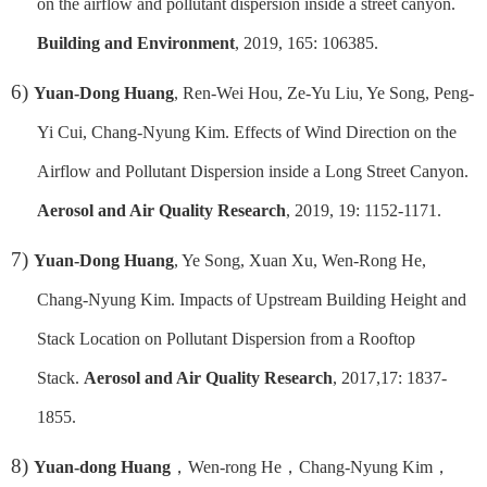
on the airflow and pollutant dispersion inside a street canyon.
Building and Environment
, 2019, 165: 106385
.
6)
Yuan-Dong Huang
, Ren-Wei Hou, Ze-Yu Liu, Ye Song, Peng-
Yi Cui, Chang-Nyung Kim. Effects of Wind Direction on the
Airflow and Pollutant Dispersion inside a Long Street Canyon.
Aerosol and Air Quality Research
, 2019, 19: 1152-1171.
7)
Yuan-Dong Huang
, Ye Song, Xuan Xu, Wen-Rong He,
Chang-Nyung Kim. Impacts of Upstream Building Height and
Stack Location on Pollutant Dispersion from a Rooftop
Stack.
Aerosol and Air Quality Research
, 2017,17: 1837-
1855.
8)
Yuan-dong Huang
，
Wen-rong He
，
Chang-Nyung Kim
，