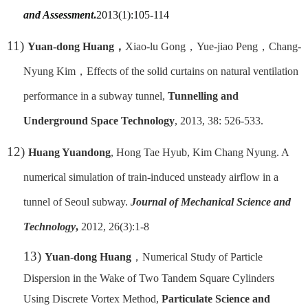
and Assessment
.
2013(1):105-114
11)
Yuan-dong Huang
，
Xiao-lu Gong
，
Yue-jiao Peng
，
Chang-
Nyung Kim
，
Effects of the solid curtains on natural ventilation
performance in a subway tunnel,
Tunnelling and
Underground Space Technology
, 2013, 38: 526-533.
12)
Huang Yuandong
, Hong Tae Hyub, Kim Chang Nyung. A
numerical simulation of train-induced unsteady airflow in a
tunnel of Seoul subway.
Journal of Mechanical Science and
Technology
,
2012, 26(3):1-8
13)
Yuan-dong Huang
，
Numerical Study of Particle
Dispersion in the Wake of Two Tandem Square Cylinders
Using Discrete Vortex Method,
Particulate Science and