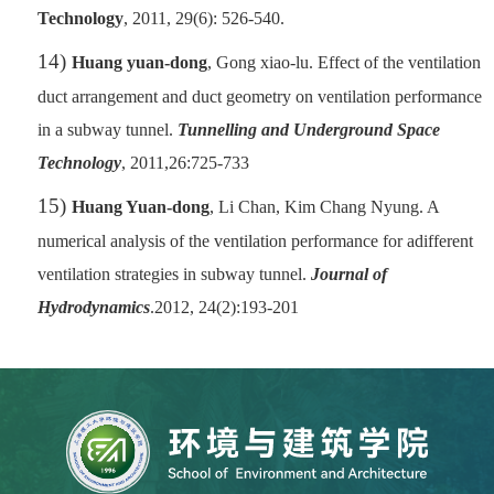
Technology
, 2011, 29(6): 526-540.
14)
Huang yuan-dong
, Gong xiao-lu. Effect of the ventilation
duct arrangement and duct geometry on ventilation performance
in a subway tunnel.
Tunnelling and Underground Space
Technology
,
2011,26:725-733
15)
Huang Yuan-dong
,
Li Chan, Kim Chang Nyung. A
numerical analysis of the ventilation performance for adifferent
ventilation strategies in subway tunnel.
Journal of
Hydrodynamics
.2012, 24(2):193-201