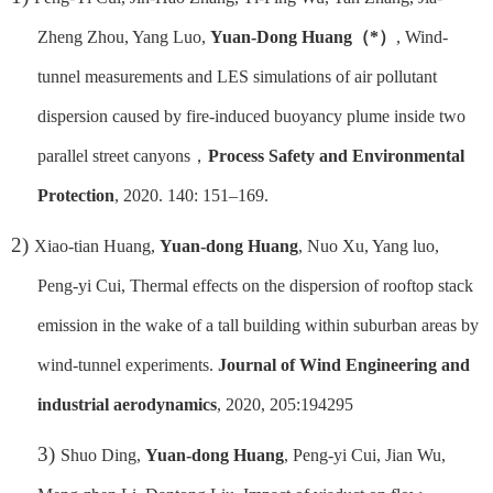
Zheng Zhou, Yang Luo,
Yuan-Dong Huang
（
*
）
, Wind-
tunnel measurements and LES simulations of air pollutant
dispersion caused by fire-induced buoyancy plume inside two
parallel street canyons
，
Process Safety and Environmental
Protection
, 2020. 140: 151–169.
2)
X
iao-tian Huang,
Yuan-dong Huang
, Nuo Xu, Yang luo,
Peng-yi Cui, Thermal effects on the dispersion of rooftop stack
emission in the wake of a tall building within suburban areas by
wind-tunnel experiments.
Journal of Wind Engineering and
industrial aerodynamics
, 2020, 205:194295
3)
Shuo Ding,
Yuan-dong Huang
, Peng-yi Cui, Jian Wu,