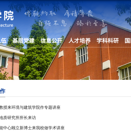
队伍
基层党建
信息公开
人才培养
学科科研
国
作
Sundell教授来环境与建筑学院作专题讲座
地质研究所所长来访
能中心顾立新博士来我校做学术讲座