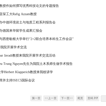
 Sundell教授作如何撰写优秀科技论文的专题报告
工大Rafig Azzam教授
办中德环境岩土与地质工程系列报告会
办德国来华留学生成果汇报会
与西密歇根大学举行“2+2联合培养本科生工作会议”
教授来我院开展学术交流
kbar Javadi教授来我院开展学术交流活动
u Trung Nguyen先生为我院土木系师生做学术报告
学Herbert Klapperich教授来我校讲学
并主持ISEC5国际会议
第一页
<<上一页
下一页>>
尾页
页码
7
/
7