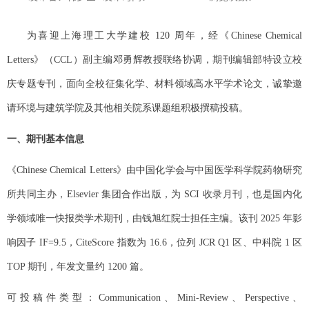
为喜迎上海理工大学建校 120
周年，经《
Chinese Chemical
Letters
》（
CCL
）副主编邓勇辉教授联络协调，期刊编辑部特设立校
庆专题专刊，面向全校征集化学、材料领域高水平学术论文，诚挚邀
请环境与建筑学院及其他相关院系课题组积极撰稿投稿。
一、期刊基本信息
《Chinese Chemical Letters
》由中国化学会与中国医学科学院药物研究
所共同主办，
Elsevier
集团合作出版，为
SCI
收录月刊，也是国内化
学领域唯一快报类学术期刊
，由钱旭红院士担任主编
。该刊 2025
年影
响因子
IF=9.5
，
Cite
Score
指数为
16.6
，位列
JCR Q1
区、中科院
1
区
TOP
期刊，年发文量约
1200
篇。
可投稿件类型：Communication
、
Mini-Review
、
Perspective
、