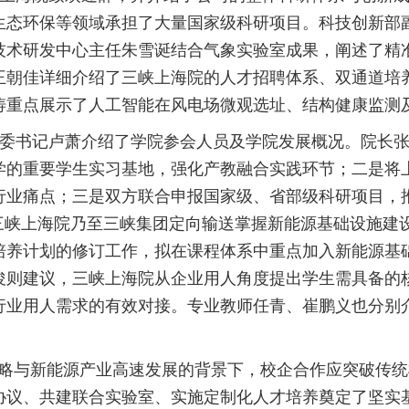
生态环保等领域承担了大量国家级科研项目。科技创新部
技术研发中心主任朱雪诞结合气象实验室成果，阐述了精
王朝佳详细介绍了三峡上海院的人才招聘体系、双通道培
涛重点展示了人工智能在风电场微观选址、结构健康监测
委书记
卢萧
介绍了学院参会人员及学院发展概况。院长
学的重要学生实习基地，强化产教融合实践环节；二是将
行业痛点；三是双方联合申报国家级、省部级科研项目，
三峡上海院乃至三峡集团定向输送掌握新能源基础设施建
培养计划的修订工作，拟在课程体系中重点加入新能源基
俊则建议，三峡上海院从企业用人角度提出学生需具备的
行业用人需求的有效对接。专业教师任青、崔鹏义也分别
略与新能源产业高速发展的背景下，校企合作应突破传统
协议、共建联合实验室、实施定制化人才培养奠定了坚实