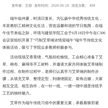
发布者：王旭
发布时间：2026-06-18
浏览次数：
408
端午临仲夏，时清日复长。为弘扬中华优秀传统文化，
丰富教职工精神文化生活，营造温馨和谐的节日氛围，在端
午佳节来临之际，环境与建筑学院工会于
6
月
18
日中午在
C306
会议室组织开展了
“
巧制艾草锤
浓情迎端午
”
端午节传统文化
体验活动，吸引了学院众多教师积极参与。
活动现场艾香萦绕，气氛轻松愉悦。工会精心准备了艾
草、棉布、麻绳等手工材料，并邀请大家共同体验艾草锤制
作过程。在制作过程中，老师们认真学习艾草锤的制作步
骤，从填充艾草、整理定型，到缠绕固定、装饰点缀，大家
相互交流、相互协作，在一针一线、一缠一绕中感受传统手
工艺的独特魅力。
艾草作为端午传统习俗中的重要元素，承载着驱邪避