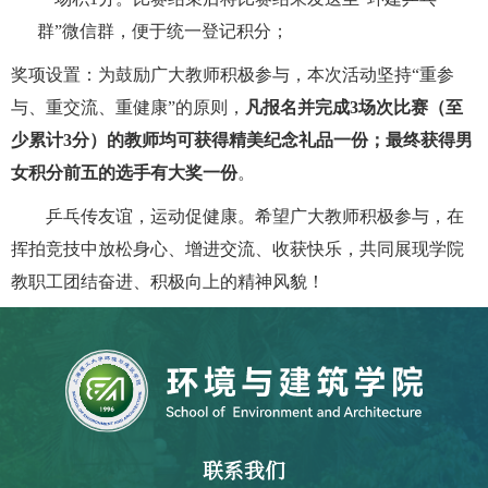
群”微信群，便于统一登记积分；
）
奖项设置：为鼓励广大教师积极参与，本次活动坚持
“
重参
与、重交流、重健康
”
的原则，
凡报名并完成
3
场次比赛（至
少累计
3
分）的教师均可获得精美纪念礼品一份；最终获得男
女积分前五的选手有大奖一份
。
乒乓传友谊，运动促健康。希望广大教师积极参与，在
挥拍竞技中放松身心、增进交流、收获快乐，共同展现学院
教职工团结奋进、积极向上的精神风貌！
联系我们