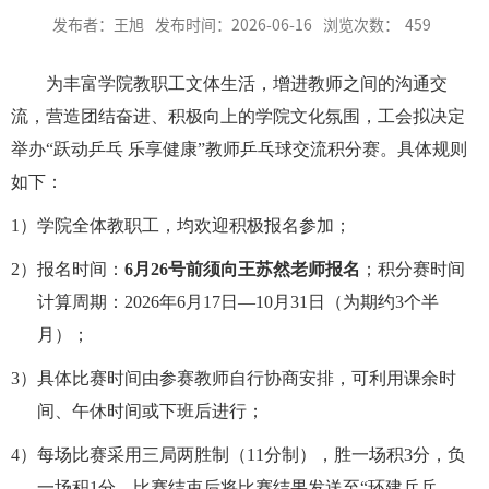
发布者：王旭
发布时间：2026-06-16
浏览次数：
459
为丰富学院教职工文体生活，增进教师之间的沟通交
流，营造团结奋进、积极向上的学院文化氛围，工会拟决定
举办
“
跃动乒乓 乐享健康
”
教师乒乓球交流积分赛。具体规则
如下：
）
1）
学院全体教职工，均欢迎积极报名参加；
2）
报名时间：
6
月
26
号前须向王苏然老师报名
；积分赛时间
计算周期：
2026
年
6
月
17
日
—10
月
31
日（为期约
3
个半
月）；
3）
具体比赛时间由参赛教师自行协商安排，可利用课余时
间、午休时间或下班后进行；
4）
每场比赛采用三局两胜制（
11
分制），胜一场积
3
分，负
一场积
1
分。比赛结束后将比赛结果发送至“环建乒乓