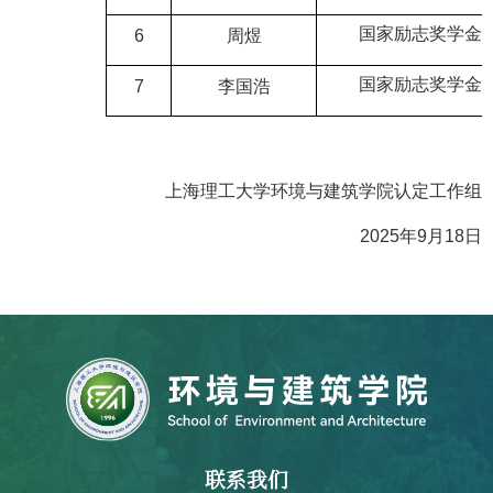
国家励志奖学金
6
周煜
国家励志奖学金
7
李国浩
上海理工大学环境与建筑学院认定工作组
2025
年
9
月
18
日
联系我们