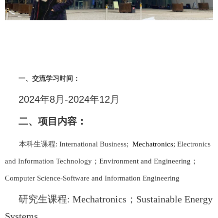
一、交流学习时间：
2024
年
8
月
-2024
年
12
月
二、项目内容：
本科生课程
: International Business;
Mechatronics
; Electronics
and Information Technology
；
Environment and Engineering
；
Computer Science-Software and Information Engineering
研究生课程
: Mechatronics
；
Sustainable Energy
Systems