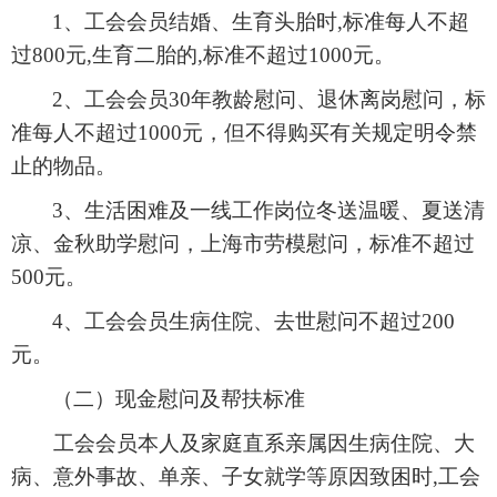
1
、
工会会员结婚、生育头胎时
,
标准每人不超
过
800
元
,
生育二胎的
,
标准不超过
1000
元。
2
、工会会员
30
年教龄慰问、退休离岗慰问，标
准每人不超过
1000
元，但不得购买有关规定明令禁
止的物品。
3
、生活困难及一线工作岗位冬送温暖、夏送清
凉、金秋助学慰问，上海市劳模慰问，标准不超过
500
元。
4
、工会会
员生病住院、去世慰问不超过
200
元。
（二）现金慰问及帮扶标准
工会会员本人及家庭直系亲属因生病住院、大
病、意外事故、单亲、子女就学等原因致困时
,
工会