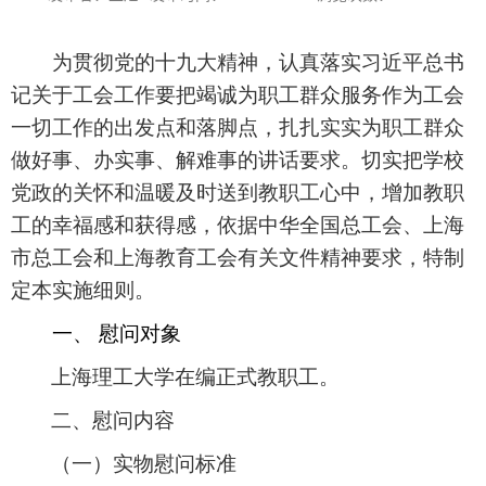
为贯彻党的十
九
大
精神，认真落实习近平总书
记关于工会工作
要把竭诚为职工群众服务作为工会
一切工作的出发点和落脚点，扎扎实实为职工群众
做好事、办实事、解难事的讲话要求。
切实把学校
党
政
的
关怀和
温
暖
及
时送
到
教
职
工心中
，增加教职
工的幸福感和获得感，依
据中华全国总工会、
上
海
市总工
会
和
上
海教育
工
会
有关文
件
精
神
要
求
，特
制
定
本
实施
细
则
。
一、 慰问对象
上
海
理
工
大
学
在
编
正式
教
职
工
。
二、慰问内容
（一）实物慰问标准