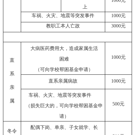
1000
元
上
车祸
、
火
灾
、
地
震
等
突
发
事
件
1000
元
教职
工
本
人
亡
故
3000
元
大病
医
药
费
用
大
，
造
成
家
属生
活
1000
元
困
难
直
（可
向
学
校
帮
困
基
金
申
请
）
系
直系
亲
属
病故
1000
元
亲
车祸
、
火
灾
、
地
震
等
突
发
事
件
属
500
元
（损
失
巨
大
的
，
可
向
学
校
帮困
基
金
申
请
）
配偶下岗、单亲、子女就学、长
冬
令