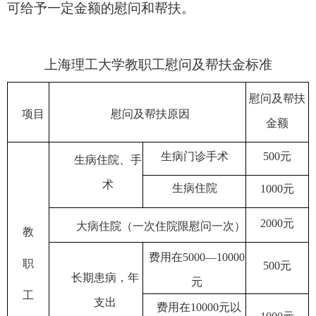
可给予一定金额的慰问和帮扶。
上海理工大学教职工慰问及帮扶金标准
慰问及帮扶
项
目
慰问及帮扶原因
金额
生病门诊手术
500
元
生病住院
、
手
术
生病住院
1000
元
2000
元
大病住院（一次住院限慰问一次）
教
费用在
5000
—
100
0
0
职
500
元
长期
患
病
，
年
元
工
支
出
费用在
10000元
以